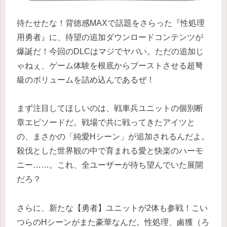
待たせたな！背徳感MAXで話題をさらった『性処理
用勇者』に、待望の追加ダウンロードコンテンツが
爆誕だ！今回のDLCはマジでヤバい。ただの追加じ
ゃねぇ、ゲーム体験を根底からブーストさせる超弩
級のボリュームを詰め込んであるぜ！
まず注目してほしいのは、戦車兵ユニットの個別断
章エピソードだ。戦場で共に戦ってきたアイツと
の、まさかの「純愛Hシーン」が追加されるんだよ。
殺伐とした世界観の中で育まれる愛と快楽のハーモ
ニー……。これ、全ユーザーが待ち望んでいた展開
だろ？
さらに、新たな【勇者】ユニットが2体も参戦！こい
つらのHシーンがまた豪華なんだ。性処理、鹵獲（ろ