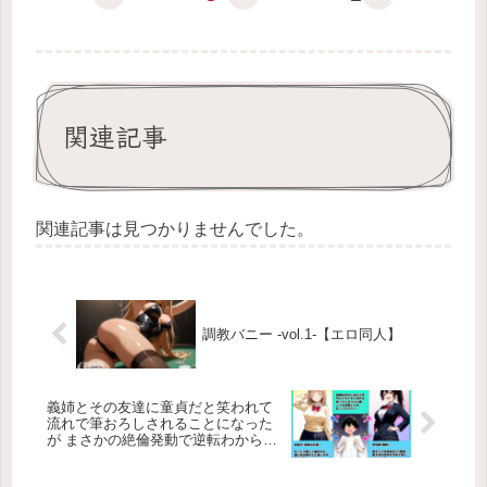
関連記事
関連記事は見つかりませんでした。
調教バニー -vol.1-【エロ同人】
義姉とその友達に童貞だと笑われて
流れで筆おろしされることになった
が まさかの絶倫発動で逆転わからせ
連続中出しセックスした話【エロ同
人】