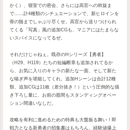
かく）、寝室での密会、さらには高官への斡旋ま
で……計4種類のシチュエーションで、新ヒロインを
骨の髄までしゃぶり尽くせ。高官から送りつけられ
てくる「写真」風の追加CGも、マニアにはたまらな
いスパイスになってるぜ。
それだけじゃねぇ。既存のHシリーズ【勇者】
（H29、H119）たちの短編断章も追加されてるか
ら、お気に入りのキャラの新たな一面、そして新た
な喘ぎ声を堪能してくれ。追加Hシーンは合計12種
類、追加CGは11枚（差分抜き！）という圧倒的な描
き下ろし量に、お前の股間もスタンディングオベー
ション間違いなしだ。
攻略を有利に進めるための特典も大盤振る舞い！即
戦力となる新勇者の招集書はもちろん、経験値爆上