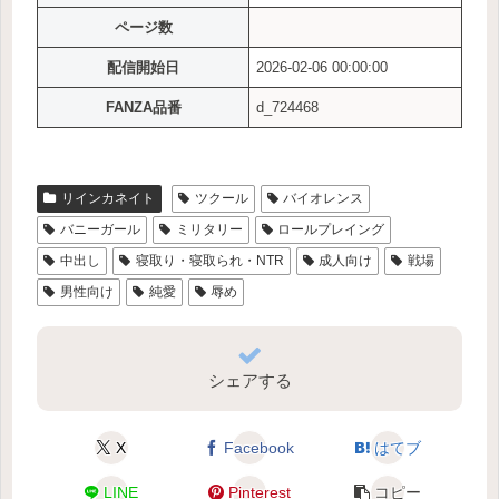
ページ数
配信開始日
2026-02-06 00:00:00
FANZA品番
d_724468
リインカネイト
ツクール
バイオレンス
バニーガール
ミリタリー
ロールプレイング
中出し
寝取り・寝取られ・NTR
成人向け
戦場
男性向け
純愛
辱め
シェアする
X
Facebook
はてブ
LINE
Pinterest
コピー