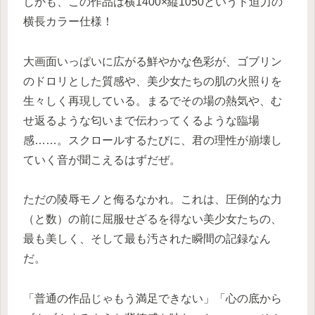
しかも、この作品は横1400×縦1050というド迫力の
横長カラー仕様！
大画面いっぱいに広がる鮮やかな色彩が、ゴブリン
のドロリとした質感や、美少女たちの肌の火照りを
生々しく再現している。まるでその場の熱気や、む
せ返るような匂いまで伝わってくるような臨場
感……。スクロールするたびに、君の理性が崩壊し
ていく音が聞こえるはずだぜ。
ただの陵辱モノと侮るなかれ。これは、圧倒的な力
（と数）の前に屈服せざるを得ない美少女たちの、
最も美しく、そして最も汚された瞬間の記録なん
だ。
「普通の作品じゃもう満足できない」「心の底から