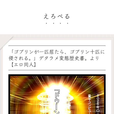
えろべる
「ゴブリンが一匹居たら、ゴブリン十匹に
侵される。」デタラメ変態歴史書。より
【エロ同人】