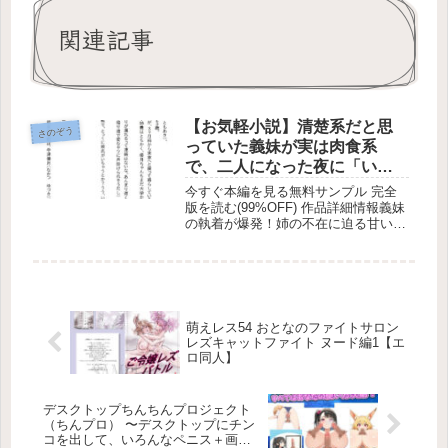
関連記事
【お気軽小説】清楚系だと思
さのぞう
っていた義妹が実は肉食系
で、二人になった夜に「いた
だきます（ハート）」と食べ
今すぐ本編を見る無料サンプル 完全
られてしまった【エロ同人】
版を読む(99%OFF) 作品詳細情報義妹
の執着が爆発！姉の不在に迫る甘い罠
と限界搾精ライフ マジでヤバい展開
が幕を開けるぜ！今回の主役は、工場
勤務と在宅設計をこなすハイブリッド
な23歳、中津智章。一見、実...
萌えレス54 おとなのファイトサロン
レズキャットファイト ヌード編1【エ
ロ同人】
デスクトップちんちんプロジェクト
（ちんプロ） 〜デスクトップにチン
コを出して、いろんなペニス＋画像