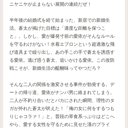
ニヤニヤが止まらない展開の連続だぜ！
半年後の結婚式を経て始まった、新居での新婚生
活。蒼太が掲げた目標は「適度な距離を保つこ
と」。しかし、愛が爆発寸前の愛依がそんなルール
を守るわけがない！水着エプロンという超過激な飛
び道具まで繰り出し、あの手この手で蒼太を誘惑す
る愛依。逃げ惑う蒼太、追いかける愛依。この攻防
戦こそが、新婚生活の醍醐味ってやつだろ？
そんな二人の関係を激変させる事件が勃発する。デ
ートの帰り道、愛依がナンパ男に絡まれてしまう。
二人が不釣り合いだとバカにされた瞬間、理性のタ
ガが外れた蒼太が吠えた！「俺の女に何をするつも
りじゃコラァ！」と。普段の草食系っぷりはどこへ
やら、愛する女性を守るために見せた漢のプライ