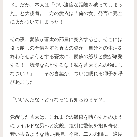
ド。だが、本人は「つい適度な距離を破ってしまっ
た」と大後悔。一方の愛依は「俺の女」発言に完全
に火がついてしまった！
その夜、愛依が蒼太の部屋に突入すると、そこには
引っ越しの準備をする蒼太の姿が。自分との生活を
終わらせようとする蒼太に、愛依の怒りと愛が爆発
する！「我慢なんかするな！私を蒼太くんの物にし
なさい！」――その言葉が、ついに眠れる獅子を呼
び起こした。
「いいんだな？どうなっても知らねぇぞ？」
覚醒した蒼太は、これまでの鬱憤を晴らすかのよう
にワイルドな男へと変貌。強引に愛依を抱き寄せ、
奪い去るような熱い抱擁。今夜、二人の間に「適度