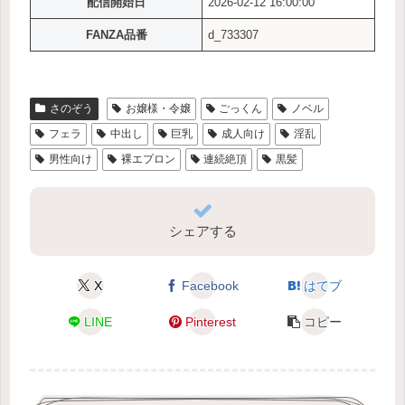
配信開始日
2026-02-12 16:00:00
FANZA品番
d_733307
さのぞう
お嬢様・令嬢
ごっくん
ノベル
フェラ
中出し
巨乳
成人向け
淫乱
男性向け
裸エプロン
連続絶頂
黒髪
シェアする
X
Facebook
はてブ
LINE
Pinterest
コピー