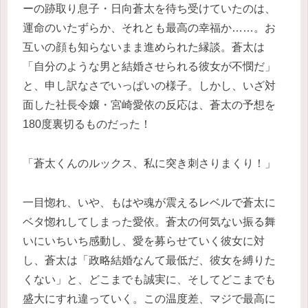
ーの跡取り息子・日向蒼太を待ち受けていたのは、
運命のいたずらか、それとも最高の幸福か……。お
互いの顔も知らないまま進められた縁談。蒼太は
「自分のような男と結婚させられる彼女が不憫だ」
と、申し訳なさでいっぱいの様子。しかし、いざ対
面した社長令嬢・宮崎愛依の反応は、蒼太の予想を
180度裏切るものだった！
「蒼太くんのルックス、私に突き刺さりまくり！」
一目惚れ、いや、もはや魂が震えるレベルで蒼太に
ベタ惚れしてしまった愛依。蒼太の何気ない振る舞
いにいちいち感動し、愛を募らせていく彼女に対
し、蒼太は「政略結婚なんて最低だ、彼女を縛りた
くない」と、どこまでも誠実に、そしてどこまでも
盛大にすれ違っていく。この温度差、マジで最高に