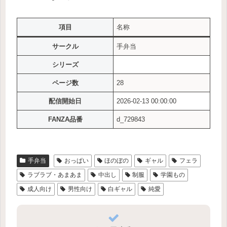
項目
名称
サークル
手弁当
シリーズ
ページ数
28
配信開始日
2026-02-13 00:00:00
FANZA品番
d_729843
手弁当
おっぱい
ほのぼの
ギャル
フェラ
ラブラブ・あまあま
中出し
制服
学園もの
成人向け
男性向け
白ギャル
純愛