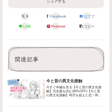
シェアする
X
Facebook
はてブ
LINE
Pinterest
コピー
関連記事
今と昔の異文化接触
手弁当
今すぐ本編を見る【今と昔の異文化接
触】完全版を読む(99%OFF)【今と昔
の異文化接触】時空を超えた恋！和服
イケメンと始まるドキドキ同居生活の
行方は？ ねえ、想像してみて？静か
な夜、いつものように部屋でくつろい
でいたら、突然目の前で空間が歪...