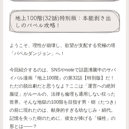
地上100階(32話)特別版：本能剥き出
しのバベル攻略！
ようこそ、理性が崩壊し、欲望が支配する究極の塔
「バベルダンジョン」へ！
今回紹介するのは、SNSやnoteで話題沸騰中のサバ
イバル漫画『地上100階』の第32話【特別版】だ！
ただの脱出劇だと思うなよ？ここは「運営への絶対
服従」がルールの、法律も倫理も通用しない狂った
世界。そんな地獄の100階を目指す男・樹（たつき）
の前に現れたのは、献身的すぎる幼なじみ・絹代。
記憶を失った樹のために、彼女が捧げる「犠牲」の
形とは――？