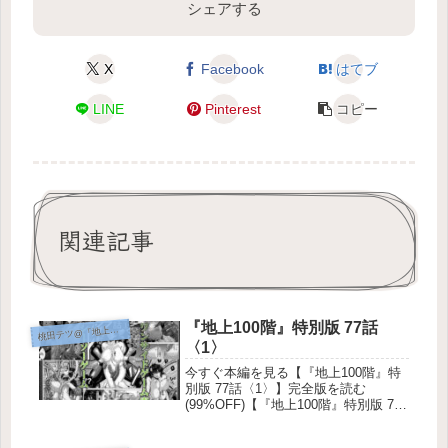
シェアする
X
Facebook
はてブ
LINE
Pinterest
コピー
関連記事
『地上100階』特別版 77話
田テツ@『地上100階』
桃
〈1〉
今すぐ本編を見る【『地上100階』特
別版 77話〈1〉】完全版を読む
(99%OFF)【『地上100階』特別版 77
話〈1〉】地上100階 特別版 77話｜極
限の塔で描かれる濃密な本能と狂気