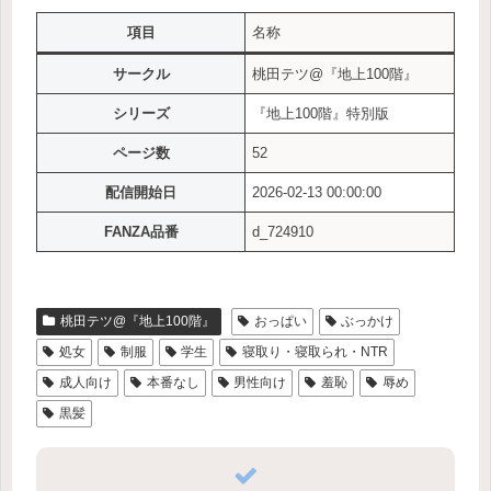
項目
名称
サークル
桃田テツ@『地上100階』
シリーズ
『地上100階』特別版
ページ数
52
配信開始日
2026-02-13 00:00:00
FANZA品番
d_724910
桃田テツ@『地上100階』
おっぱい
ぶっかけ
処女
制服
学生
寝取り・寝取られ・NTR
成人向け
本番なし
男性向け
羞恥
辱め
黒髪