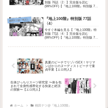
別版 76話〈2〉】完全版を読む
(99%OFF)【『地上100階』特別版 76
話〈2〉】地上100階 特別版 76話：記
憶喪失の果てに待つ絶望と快楽のバベ
ル 地獄か、それとも天国か――。巨
『地上100階』特別版 77話
田テツ@『地上100階』
桃
大な塔「バベルダ...
〈4〉
今すぐ本編を見る【『地上100階』特
別版 77話〈4〉】完全版を読む
(99%OFF)【『地上100階』特別版 77
話〈4〉】【衝撃の限界突破】美しす
ぎる新人女優が禁断のオフィスで大暴
走！ 待たせたな！今回紹介するの
は、まさに今、業界を震撼さ...
真夏のビーチでリゾバSEX！ヤリマ
ンばかりのヌーディストビーチで童
貞卒業【エロ同人】
生体ぴっちりスーツ研究室 〜体を包
まれて全身性感帯化する快楽と絶頂
の実験〜【エロ同人】
ホーム
桃田テツ@『地上100階』