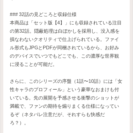
### 32話の見どころと収録仕様
本商品は「セット版【4】」にも収録されている注目
の第32話。隠蔽処理は白ぼかしを採用し、没入感を
損なわないクオリティで仕上げられている。ファイ
ル形式もJPGとPDFが同梱されているから、お好み
のデバイスでいつでもどこでも、この濃厚な世界観
に浸ることが可能だ。
さらに、このシリーズの序盤（1話〜10話）には「女
性キャラのプロフィール」という豪華なおまけも付
いている。先の展開を予感させる衝撃のショットが
満載で、ファンの期待を煽りまくる仕様になってい
るぞ（ネタバレ注意だが、それすらも快感だ
ろ？）。