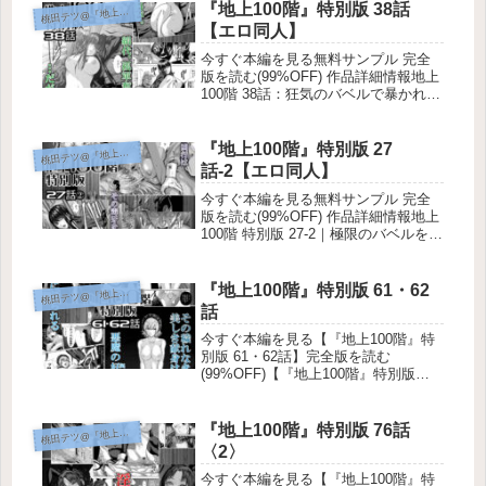
地獄か、それとも快楽の園か――。圧
『地上100階』特別版 38話
田テツ@『地上100階』
桃
倒的な世界観で読...
【エロ同人】
今すぐ本編を見る無料サンプル 完全
版を読む(99%OFF) 作品詳細情報地上
100階 38話：狂気のバベルで暴かれる
幼馴染の献身と闇！ ようこそ、理性
が崩壊し欲望が支配する究極のデスゲ
ームへ！今回紹介するのは、圧倒的な
『地上100階』特別版 27
田テツ@『地上100階』
桃
没入感と手に汗握る展開...
話-2【エロ同人】
今すぐ本編を見る無料サンプル 完全
版を読む(99%OFF) 作品詳細情報地上
100階 特別版 27-2｜極限のバベルを暴
け！描き下ろし増量R18版 ようこそ、
理性が崩壊する極限の塔へ！『地上
100階』特別版 27話-2、ついに解禁だ
『地上100階』特別版 61・62
田テツ@『地上100階』
桃
ぜ！「運...
話
今すぐ本編を見る【『地上100階』特
別版 61・62話】完全版を読む
(99%OFF)【『地上100階』特別版
61・62話】地上100階 特別版 61・62
話｜描き下ろし33P増量の極限エロサ
バイバル！ 地獄の塔「バベルダンジ
『地上100階』特別版 76話
田テツ@『地上100階』
桃
ョン」へようこ...
〈2〉
今すぐ本編を見る【『地上100階』特