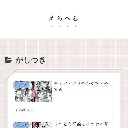
えろべる
かしつき
チナツとささやかなひとや
かしつき
すみ
2026.03.13
リオと合理的なイケナイ関
かしつき