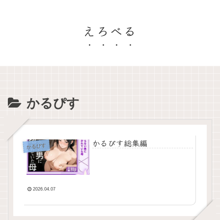
えろべる
かるぴす
かるぴす総集編
かるぴす
2026.04.07