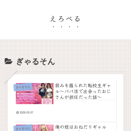
えろべる
ぎゃるそん
弱みを握られた転校生ギャ
ぎゃるそん
ル〜パパ活で出会ったおじ
さんが担任だった話〜
2026.03.07
俺の姪はおねだりギャル
ぎゃるそん