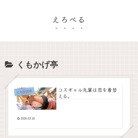
えろべる
くもかげ亭
コスギャル先輩は恋を着替
くもかげ亭
える。
2026.03.16