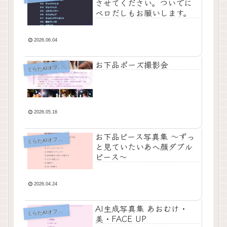
させてください。ついでに
ベロだしもお願いします。
2026.06.04
お下品ポーズ撮影会
く
らたAIオフィス
2026.05.16
お下品ピース写真集 〜ずっ
く
らたAIオフィス
と見ていたいあへ顔ダブル
ピース〜
2026.04.24
AI生成写真集 あおむけ・
く
らたAIオフィス
美・FACE UP