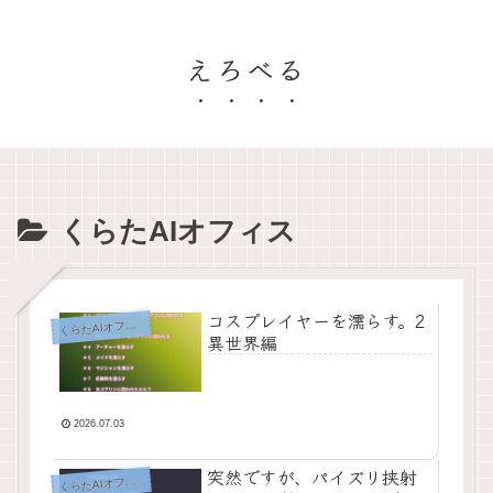
えろべる
くらたAIオフィス
コスプレイヤーを濡らす。2
く
らたAIオフィス
異世界編
2026.07.03
突然ですが、パイズリ挟射
く
らたAIオフィス