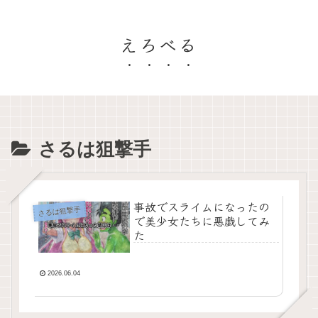
えろべる
さるは狙撃手
事故でスライムになったの
さるは狙撃手
で美少女たちに悪戯してみ
た
2026.06.04