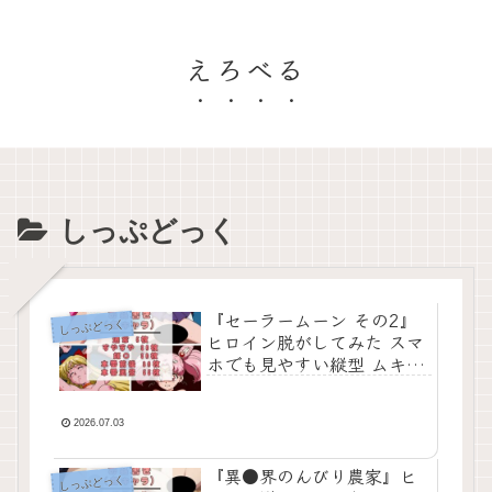
えろべる
しっぷどっく
『セーラームーン その2』
しっぷどっく
ヒロイン脱がしてみた スマ
ホでも見やすい縦型 ムキム
キ色黒モブがヤリたい放題
シチュエーション＆クオリ
ティ厳選済み450枚！
2026.07.03
『異●界のんびり農家』ヒ
しっぷどっく