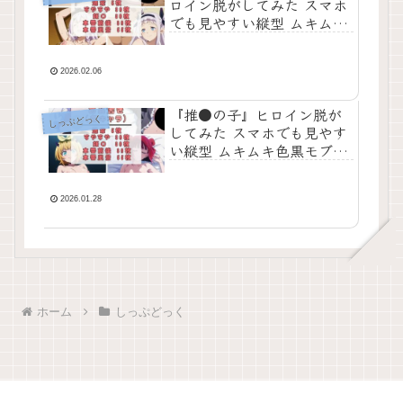
ロイン脱がしてみた スマホ
でも見やすい縦型 ムキムキ
色黒モブがヤリたい放題 シ
チュエーション＆クオリテ
ィ厳選済み450枚！【エロ
2026.02.06
同人】
『推●の子』ヒロイン脱が
しっぷどっく
してみた スマホでも見やす
い縦型 ムキムキ色黒モブが
ヤリたい放題 シチュエーシ
ョン＆クオリティ厳選済み
450枚！【エロ漫画】
2026.01.28
ホーム
しっぷどっく