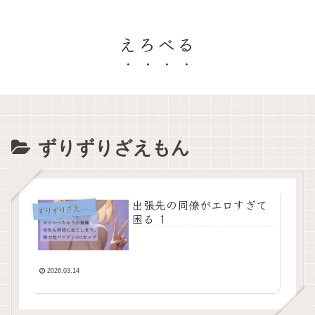
えろべる
ずりずりざえもん
出張先の同僚がエロすぎて
ず
りずりざえもん
困る 1
2026.03.14