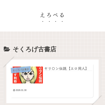
えろべる
そくろげ古書店
ヤリ〇ン伝説【エロ同人】
そくろげ古書店
2026.01.30