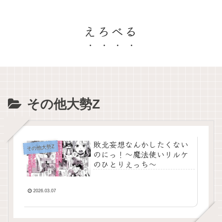
えろべる
その他大勢Z
敗北妄想なんかしたくない
その他大勢Z
のにっ！〜魔法使いリルケ
のひとりえっち〜
2026.03.07