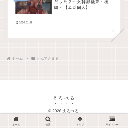
だった？〜女幹部襲来・後
編〜【エロ同人】
2026.01.28
ホーム
とんてんまる
えろべる
© 2026 えろべる.
ホーム
検索
トップ
サイドバー