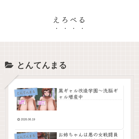
えろべる
とんてんまる
黒ギャル改造学園〜洗脳ギ
とんてんまる
ャル増産中
2026.06.19
お姉ちゃんは悪の女戦闘員
とんてんまる