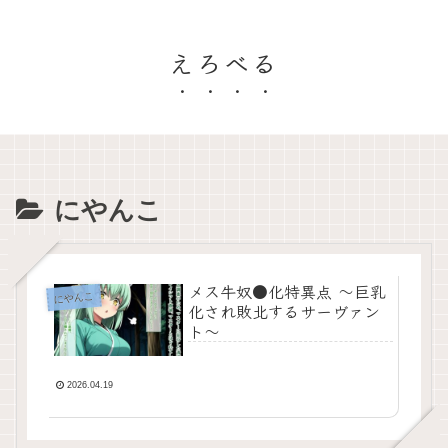
えろべる
にやんこ
メス牛奴●化特異点 〜巨乳
にやんこ
化され敗北するサーヴァン
ト〜
2026.04.19