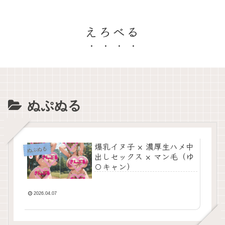
えろべる
ぬぷぬる
爆乳イヌ子 × 濃厚生ハメ中
ぬぷぬる
出しセックス × マン毛（ゆ
〇キャン）
2026.04.07