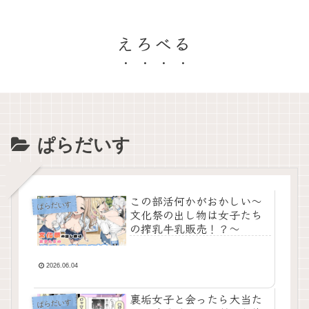
えろべる
ぱらだいす
この部活何かがおかしい〜
ぱらだいす
文化祭の出し物は女子たち
の搾乳牛乳販売！？〜
2026.06.04
裏垢女子と会ったら大当た
ぱらだいす