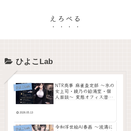
えろべる
ひよこLab
NTR商事 麻雀査定部 〜氷の
ひよこLab
女上司・綾乃の給湯室・個
人面談〜 変態オフィス潜
入:Hで給料アップ外伝
2026.05.13
令和浮世絵AI春画 〜波濤に
ひよこLab