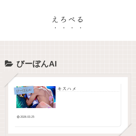
えろべる
びーぼんAI
キスハメ
びーぼんAI
2026.03.25