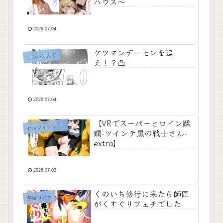
ハウス〜
2026.07.04
ケツマンデーモンを追
テンパりんぐ
え！？凸
2026.07.04
【VRでスーパーヒロイン蹂
セ
ルフィッシュくん
躙-ツインテ黒の戦士さん-
extra】
2026.07.03
くのいち修行に来たら師匠
宇宙コアラ
がくすぐりフェチでした