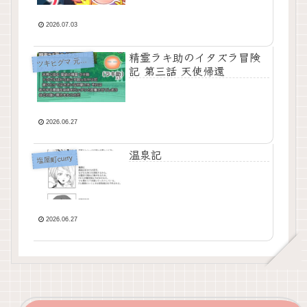
2026.07.03
精霊ラキ助のイタズラ冒険
キヒグマ 元・田中屋
ツ
記 第三話 天使帰還
2026.06.27
温泉記
塩屋町curry
2026.06.27