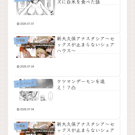
ズに白米を食べた話
2026.07.07
新大久保アナスタシア〜セ
万華教
ックスが止まらないシェア
ハウス〜
2026.07.04
ケツマンデーモンを追
テンパりんぐ
え！？凸
2026.07.04
新大久保アナスタシア〜セ
万華教
ックスが止まらないシェア