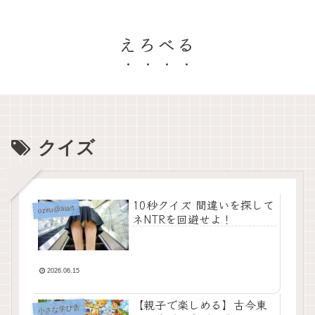
えろべる
クイズ
10秒クイズ 間違いを探して
oziru@aiart
ネNTRを回避せよ！
2026.06.15
【親子で楽しめる】古今東
小さな学び舎