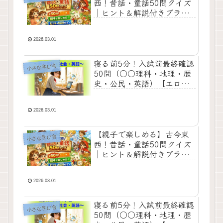
西！昔話・童話50問クイズ
｜ヒント＆解説付きブラウ
ザゲーム【エロ同人】
2026.03.01
寝る前5分！入試前最終確認
小さな学び舎
50問（○○理科・地理・歴
史・公民・英語）【エロ同
人】
2026.03.01
【親子で楽しめる】古今東
小さな学び舎
西！昔話・童話50問クイズ
｜ヒント＆解説付きブラウ
ザゲーム【エロ同人】
2026.03.01
寝る前5分！入試前最終確認
小さな学び舎
50問（○○理科・地理・歴