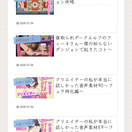
ョン攻略
2026.07.04
寝取られダークエルフのフ
lithheart［エリスハート］
E
ィーネさん〜僕の知らない
ダンジョンで起きたコト〜
2026.07.04
クリエイターの私が本当に
ふぁっちゅ
欲しかった音声素材90〜フ
ェラ特化編〜
2026.07.03
クリエイターの私が本当に
ふぁっちゅ
欲しかった音声素材89〜フ