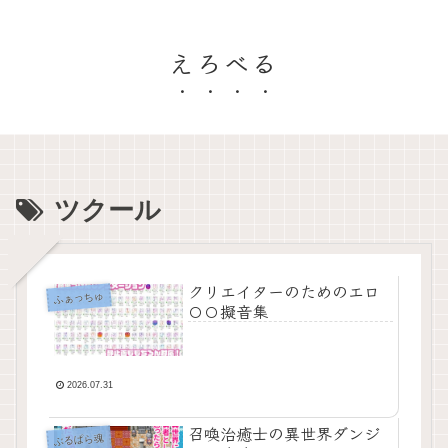
えろべる
ツクール
クリエイターのためのエロ
ふぁっちゅ
〇〇擬音集
2026.07.31
召喚治癒士の異世界ダンジ
ぶるぱら魂