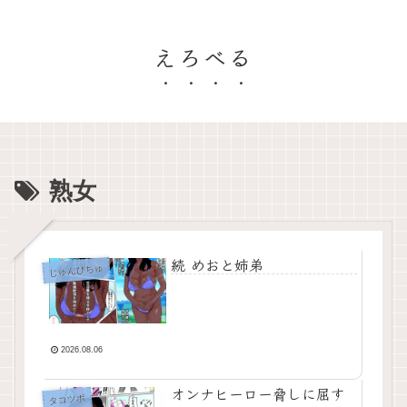
えろべる
熟女
続 めおと姉弟
じゅんぴちゅ
2026.08.06
オンナヒーロー脅しに屈す
タコツボ