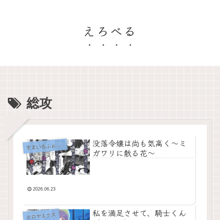
えろべる
総攻
没落令嬢は尚も気高く〜ミ
まいるふぉらんかんぱにぃ。
す
ガワリに散る花〜
2026.06.23
私を満足させて、騎士くん
クロヤエクス