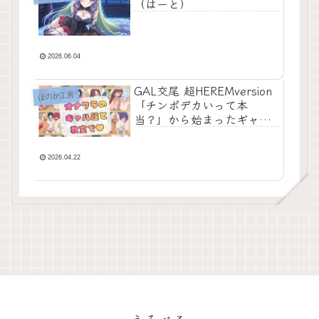
（はーと）
2026.06.04
GAL交尾 超HEREMversion
ほのか工房
「チンポデカいって本
当？」から始まったギャル
達の欲情。
2026.04.22
えろべる